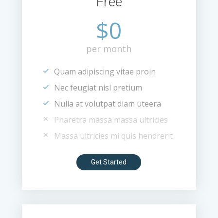
Free
$0
per month
Quam adipiscing vitae proin
Nec feugiat nisl pretium
Nulla at volutpat diam uteera
Pharetra massa massa ultricies
Massa ultricies mi quis hendrerit
Get Started